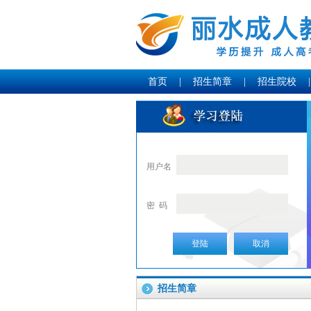
首页
|
招生简章
|
招生院校
|
用户名
密 码
登陆
取消
招生简章