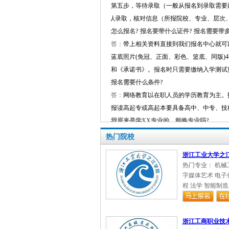
第
六
步，确认录取，核对信息（所报院校、专业、层次
怎么报名? 报名要带什么证件? 报名需要带
答：
带上相关资料直接到我们报名中心就可
蓝底照片
(
免冠、正面、彩色、篮底、同版
)
和《承诺书》。报名时只需要缴纳入学测试
报名需要什么条件?
答：
网络教育以在职人员的学历教育为主。
报读高起专或高起本要具备高中、中专、技
我原来是学XX专业的，能换专业吗?
答：
我们可供选择的专业很多，选择专业一
你自己的职业发展方向相关。你专科所学专
热门院校
函授报考条件
浙江工业大学之
答：
热门专业： 机械
函授报考条件
字媒体艺术 电子
符合下列条件的中国
程 法学 智能制
（一）遵守中华人民共
（二）国家承认学历的
浙江工商职业技
业人员和社会其他人员。