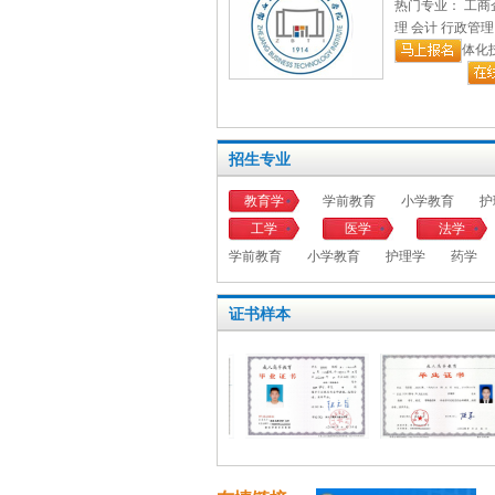
热门专业： 工商
（三）身体健康，生活
理 会计 行政管理
（四）报考高起本或专
体化
中专、职高、技校，下
专升本的考生必须是已
列高等学校、高等教育
本科结业证书或以上证书
招生专业
（五）报考医学门类专
教育学
学前教育
小学教育
护
报考临床医学、口
1.
工学
医学
法学
类专业的考生，需取得
学前教育
小学教育
护理学
药学
执业助理医师及以上资
应专业学历；或者县级
证书样本
执业证书并具有中专学历
报考护理学专业的
2.
发的执业护士证书。
报考医学门类其他
3.
行业工作的在职专业技术
考生报考的专业原
4.