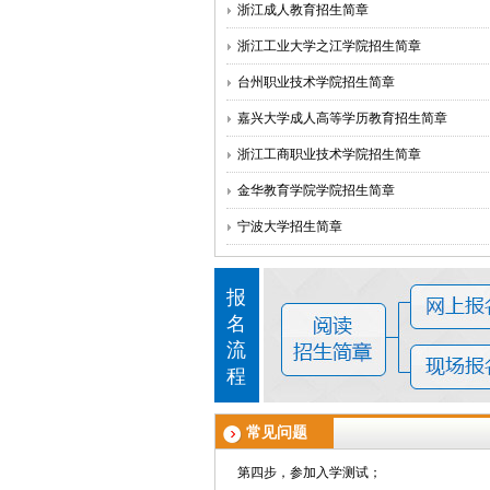
浙江成人教育招生简章
浙江工业大学之江学院招生简章
学费多少? 都需要交哪些费用?
答：
学费是按照学分收取的。
台州职业技术学院招生简章
专升本、高起专分别要学几年? 多长时间能
嘉兴大学成人高等学历教育招生简章
答：
专升本和高起专的最短学习时间都是2.
浙江工商职业技术学院招生简章
用其他成人业余学习形式，包括成人高考和
报名(入学)需要考试吗? 需要参加成人高考吗
金华教育学院学院招生简章
答：
报读网络教育不需要参加成人高考，但
宁波大学招生简章
们中心来考试。考试的形式是上网机考。考
只要您提前认真准备一下，入学测试还是很
报
具体报名流程是怎样的？
名
答：
流
第一步，选择并确定专业、院校、报读层次
程
第二步，准备报名资料、填写报名表；
第三步，提交报名资料报名表以及报名费；
常见问题
第四步，参加入学测试；
第
五
步，等待录取（一般从报名到录取需要