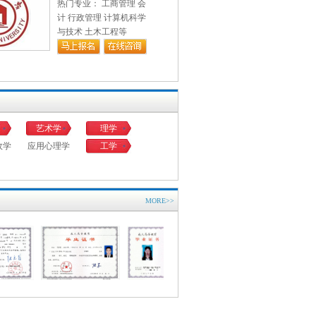
热门专业： 工商管理 会
计 行政管理 计算机科学
与技术 土木工程等
艺术学
理学
政学
应用心理学
工学
MORE>>