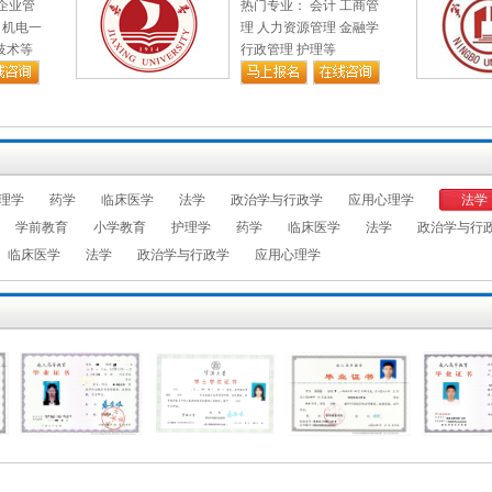
企业管
热门专业： 会计 工商管
能自理，不影响所报专业学习。
 机电一
理 人力资源管理 金融学
科（高职）的考生应具有高中（含
技术等
行政管理 护理等
同）毕业文化程度或同等学力。报考
取得经教育部审定核准的国民教育系
自学考试机构颁发的专科毕业证书、
的人员。
业的考生还应具备以下条件：
理学
药学
临床医学
法学
政治学与行政学
应用心理学
法学
腔医学、预防医学、中医学等临床
学前教育
小学教育
护理学
药学
临床医学
法学
政治学与行
省级卫生行政部门颁发的相应类别的
临床医学
法学
政治学与行政学
应用心理学
格证书或取得国家认可的普通中专相
及以上卫生行政部门颁发的乡村医生
或中专水平证书。
考生应当取得省级卫生行政部门颁
专业的考生应当是从事卫生、医药
人员。
则上应与所从事的专业对口。