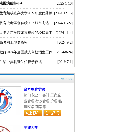
式圆满落幕
2025级新同学
[2025-1-16]
教育荣获嘉兴大学2024年度优秀教
[2024-12-16]
教育成考再创佳绩！上线率高达
[2024-11-22]
大学之江学院领导莅临我校指导工
[2024-11-4]
人高考网上报名流程
[2024-9-2]
做好2024年全国成人高校招生工作
[2024-8-24]
学生毕业典礼暨学位授予仪式
[2019-7-1]
MORE>>
金华教育学院
热门专业： 会计 工商企
业管理 行政管理 护理 临
床医学 药学等
宁波大学