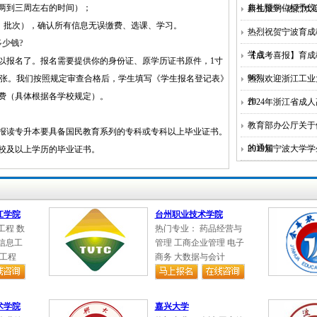
、批次），确认所有信息无误缴费、选课、学习。
典礼暨学位授予仪
新生报到~热烈欢迎
多少钱?
热烈祝贺宁波育成
以报名了。报名需要提供你的身份证、原学历证书原件，1寸
学点
【成考喜报】育成
4张。我们按照规定审查合格后，学生填写《学生报名登记表》
费（具体根据各学校规定）。
98%
热烈欢迎浙江工业
作
2024年浙江省成
报读专升本要具备国民教育系列的专科或专科以上毕业证书。
教育部办公厅关于
校及以上学历的毕业证书。
的通知
2019届宁波大学
般是根据自己的兴趣，或是与现在你从事的工作相关，或者与
业不影响你选择网络教育的本科专业，
网教允许跨专业报名。
江学院
台州职业技术学院
工程 数
热门专业： 药品经营与
信息工
管理 工商企业管理 电子
公民可以报考：
造工程
商务 大数据与会计
和国宪法和法律。
各类高、中等学校在校生以外的从
术学院
嘉兴大学